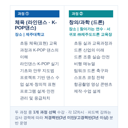
과정 ①
과정 ②
체육 (라인댄스 · K-
창의/과학 (드론)
POP댄스)
장소 | 찾아가는 연수 · 서
장소 | 제주대학교
귀포 ㈜제주도드론 교육장
초등 체육(표현) 교육
초등 실과 교육과정과
과정과 K-POP 댄스의
드론 산업의 미래
이해
드론 조종 실습·안전
라인댄스·K-POP 실기
비행 매뉴얼
기초와 안무 지도법
팀워크 드론 축구와
프로젝트 기반 댄스 수
스포츠 코칭 전략
업 설계·창의적 표현
항공촬영 영상 콘텐츠
프로그램 설계·안전
제작·수업 설계
관리 및 응급처치
두 과정 중
1개 과정 선택
수강 · 각 12차시 · 피드백 강좌는
강사 경력에 따라
저경력반(3년 미만)/고경력반(3년 이상)
분
반 운영