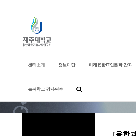
센터소개
정보마당
미래융합IT인문학 강좌
하위분류
하위분류
하위분류
늘봄학교 강사연수
[융합