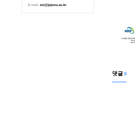
E-mail.
sts@jejunu.ac.kr
댓글
0