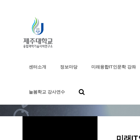
센터소개
정보마당
미래융합IT인문학 강좌
하위분류
하위분류
하위분류
늘봄학교 강사연수
미래I