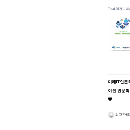
Total 25건
1 페
미래IT인문
이션 인문학
최고관리