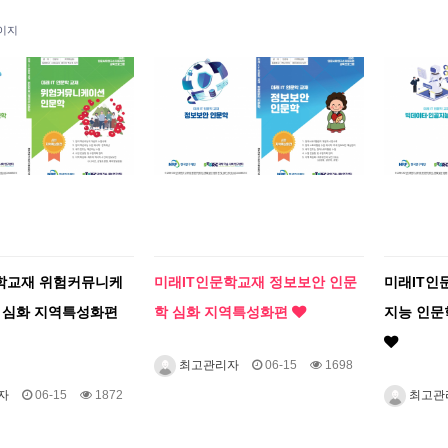
이지
학교재 위험커뮤니케
미래IT인문학교재 정보보안 인문
미래IT인
 심화 지역특성화편
학 심화 지역특성화편
지능 인문
최고관리자
06-15
1698
자
06-15
1872
최고관