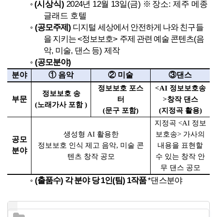
(
)
2024
12
13
(
)
:
◦
시상식
년
월
일
금
※
장소
제주 메종
글래드 호텔
(
)
◦
공모주제
디지털 세상에서 안전하게 나와 친구들
<
>
(
을 지키는
정보보호
주제 관련 예술 콘텐츠
음
,
,
)
악
미술
댄스 등
제작
(
)
◦
공모분야
분야
①
음악
②
미술
③
댄스
정보보호 포스
<AI
정보보호송
정보보호 송
부문
터
>
창작 댄스
(
노래가사 포함
)
(
문구 포함
)
(
지정곡 활용
)
지정곡
<AI
정보
생성형
AI
활용한
보호송
>
가사의
공모
정보보호 인식 제고 음악
,
미술 콘
내용을 표현할
분야
텐츠 창작 공모
수 있는 창작 안
무 댄스 공모
(
)
1
(
) 1
*
◦
출품수
각 분야 당
인
팀
작품
댄스분야