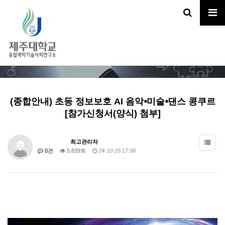
자료실
HOME
정보마당
자료실
(종합안내) 초등 정보보호 AI 음악⦁미술⦁댄스 콩쿠르
[참가신청서(양식) 첨부]
최고관리자
0건
5,839회
24-10-25 17:38