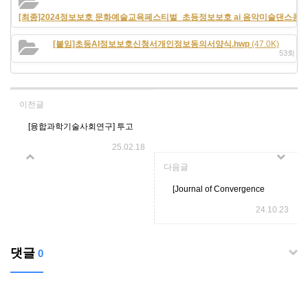
[최종]2024정보보호 문화예술교육페스티벌_초등정보보호 ai 음악미술댄스콩쿠르 
[붙임]초등AI정보보호신청서개인정보동의서양식.hwp
(47.0K)
53회 다운로
이전글
[융합과학기술사회연구] 투고
25.02.18
규정 개정(2024.12.23)
다음글
[Journal of Convergence
24.10.23
Science, Technology, and
댓글
0
Society] Paper Template
(MS Word for English)