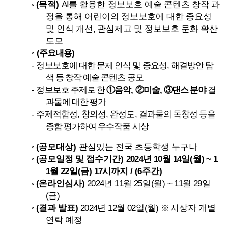
(
)
AI
◦
목적
를 활용한
정보보호 예술 콘텐츠 창작 과
정을 통해 어린이의 정보보호에 대한 중요성
,
및 인식 개선
관심제고 및 정보보호 문화 확산
도모
(
)
◦
주요내용
-
,
정보보호에 대한 문제 인식 및 중요성
해결방안 탐
색 등 창작 예술 콘텐츠 공모
-
,
,
정보보호 주제로 한
①
음악
②
미술
③
댄스 분야
결
과물에 대한 평가
-
,
,
,
주제적합성
창의성
완성도
결과물의 독창성 등을
종합 평가하여 우수작품 시상
(
)
◦
공모대상
관심있는 전국 초등학생 누구나
(
)
2024
10
14
(
) ~ 1
◦
공모일정 및 접수기간
년
월
일
월
1
22
(
) 17
/ (6
)
월
일
금
시까지
주간
(
)
2024
11
25
(
) ~ 11
29
◦
온라인심사
년
월
일
월
월
일
(
)
금
(
)
2024
12
02
(
)
◦
결과 발표
년
월
일
월
※
시상자 개별
연락 예정