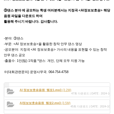
③
댄스 분야 에 공모하는 학생 여러분께서는 지정곡
<AI
정보보호송
>
해당
음원 파일을 다운로드 하여
활용해 주시기 바랍니다
.
감사합니다
.
-
분야
:
③
댄스
-
부문
: <AI
정보보호송
>
을 활용한 창작 안무 댄스 영상
-
공모분야
:
지정곡
<AI
정보보호송
>
가사의 내용을 표현할 수 있는 창작
안무 댄스 공모
-
출품수
: 1
인
(
팀
) 1
작품
*
댄스
:
개인
,
단체 모두 지원 가능
※
(
대회관련문의
)
운영사무국
. 064-754-4758
AI 정보보호송음원_템포1.mp3
(3.2M)
47회 다운로드 | DATE : 2024-10-08
AI정보보호송음원_템포2.mp3
(3.5M)
45회 다운로드 | DATE : 2024-10-08 