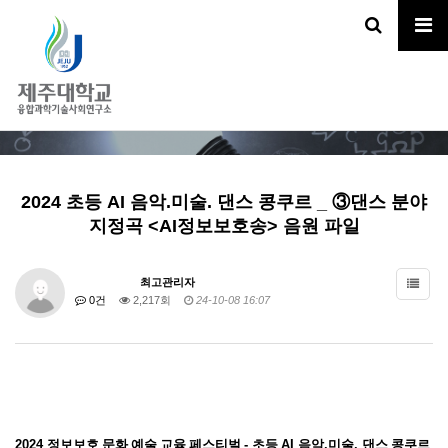
자료실
HOME
정보마당
자료실
2024 초등 AI 음악.미술. 댄스 콩쿠르 _ ③댄스 분야
지정곡 <AI정보보호송> 음원 파일
최고관리자
0건
2,217회
24-10-08 16:07
2024
정보보호 문화 예술 교육 페스티벌
-
초등
AI
음악
.
미술
.
댄스 콩쿠르