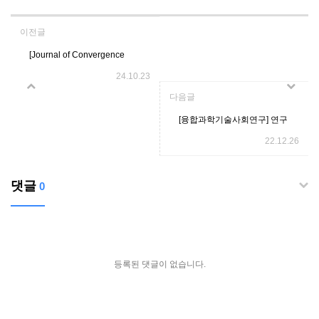
이전글
[Journal of Convergence
24.10.23
Science, Technology, and
다음글
[융합과학기술사회연구] 연구
Society] Paper Template (MS
22.12.26
윤리 개정(2022.12.16)
Word for English)
댓글
0
등록된 댓글이 없습니다.